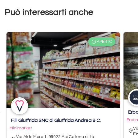
Può interessarti anche
APERTO
Erbo
Erbor
F.lli Giuffrida SNC di Giuffrida Andrea & C.
Minimarket
Vi
me
Via Aldo Moro 1, 95022 Aci Catena città