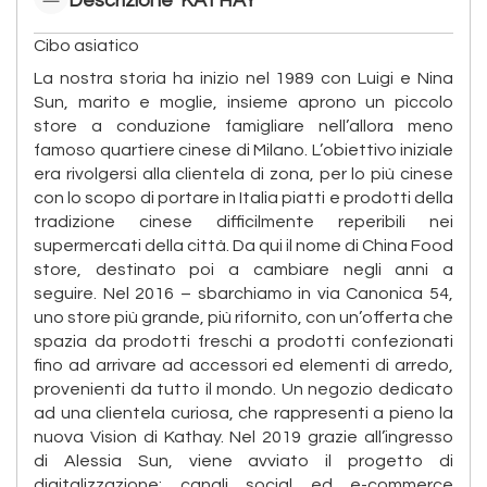
Descrizione 'KATHAY'
Cibo asiatico
La nostra storia ha inizio nel 1989 con Luigi e Nina
Sun, marito e moglie, insieme aprono un piccolo
store a conduzione famigliare nell’allora meno
famoso quartiere cinese di Milano. L’obiettivo iniziale
era rivolgersi alla clientela di zona, per lo più cinese
con lo scopo di portare in Italia piatti e prodotti della
tradizione cinese difficilmente reperibili nei
supermercati della città. Da qui il nome di China Food
store, destinato poi a cambiare negli anni a
seguire. Nel 2016 – sbarchiamo in via Canonica 54,
uno store più grande, più rifornito, con un’offerta che
spazia da prodotti freschi a prodotti confezionati
fino ad arrivare ad accessori ed elementi di arredo,
provenienti da tutto il mondo. Un negozio dedicato
ad una clientela curiosa, che rappresenti a pieno la
nuova Vision di Kathay. Nel 2019 grazie all’ingresso
di Alessia Sun, viene avviato il progetto di
digitalizzazione: canali social ed e-commerce