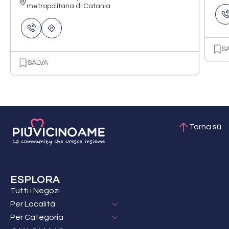
metropolitana di Catania
S
SALVA
Torna sù
ESPLORA
Tutti i Negozi
Per Località
Per Categoria