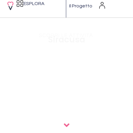
ESPLORA
Il Progetto
SCOPRI LE ATTIVITÀ
Siracusa
Siracusa è una città sulla costa ionica della
Sicilia. È nota per le rovine dell’antichità. Il
centrale Parco Archeologico della Neapolis
racchiude l’anfiteatro romano, il Teatro
Greco e l’Orecchio di Dionisio, una grotta
scavata nel calcare a forma di orecchio
umano. Il Museo Archeologico Regionale
Paolo Orsi espone reperti in terracotta,
ritratti di epoca romana e scene dell’Antico
Testamento scolpite nel marmo bianco.