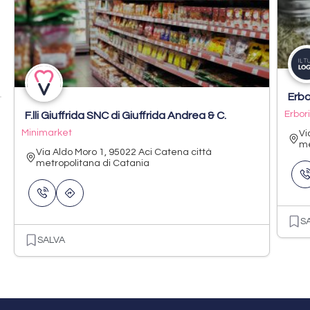
Erbo
Erbor
F.lli Giuffrida SNC di Giuffrida Andrea & C.
Minimarket
Vi
me
Via Aldo Moro 1, 95022 Aci Catena città
metropolitana di Catania
S
SALVA