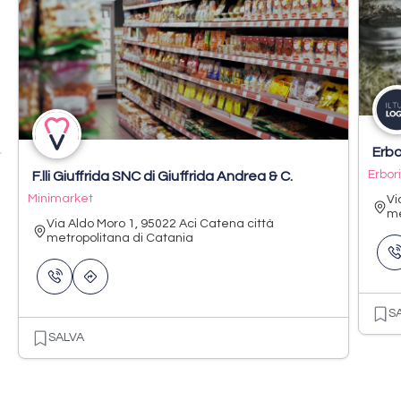
Erbo
Erbor
F.lli Giuffrida SNC di Giuffrida Andrea & C.
Minimarket
Vi
me
Via Aldo Moro 1, 95022 Aci Catena città
metropolitana di Catania
S
SALVA