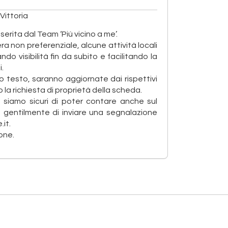
Vittoria
erita dal Team ‘Più vicino a me’.
ra non preferenziale, alcune attività locali
o visibilità fin da subito e facilitando la
i.
 testo, saranno aggiornate dai rispettivi
 la richiesta di proprietà della scheda.
e, siamo sicuri di poter contare anche sul
o gentilmente di inviare una segnalazione
it.
one.