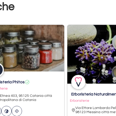
che
isteria Phitos
terie
Erboristeria Naturalme
 Etnea 403, 95125 Catania città
ropolitana di Catania
Erboristerie
Via Ettore Lombardo Pel
98123 Messina città metr