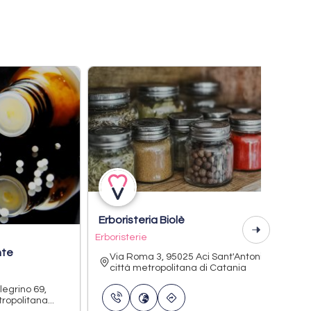
Erboristeria Biolè
Erboristerie
nte
Via Roma 3, 95025 Aci Sant'Antonio
città metropolitana di Catania
legrino 69,
opolitana...