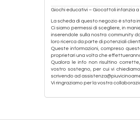
Giochi educativi – Giocattoli infanzia a 
La scheda di questo negozio è stata ins
Ci siamo permessi di scegliere, in manie
inserendole sulla nostra community dand
loro ricerca da parte di potenziali client
Queste informazioni, compreso questo
proprietari una volta che effettueranno
Qualora le info non risultino corrett
vostro sostegno, per cui vi chiediam
scrivendo ad assistenza@piuvicinoame.
Vi ringraziamo per la vostra collaborazi