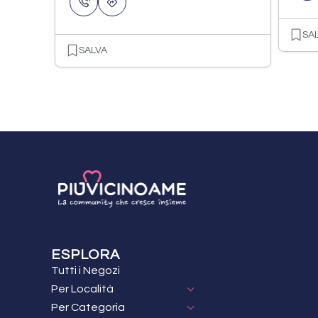
SA
SALVA
ESPLORA
Tutti i Negozi
Per Località
Per Categoria