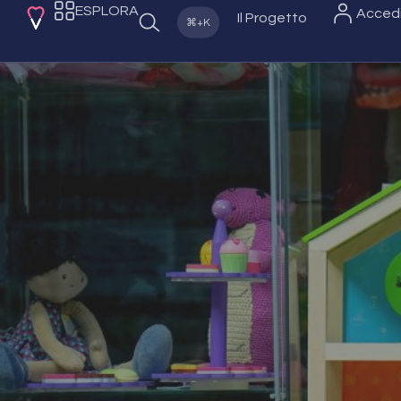
ESPLORA
Acced
Il Progetto
⌘+K