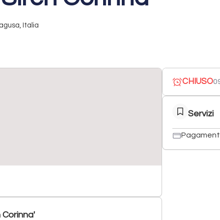
agusa, Italia
CHIUSO
09
Servizi
Pagament
 Corinna'