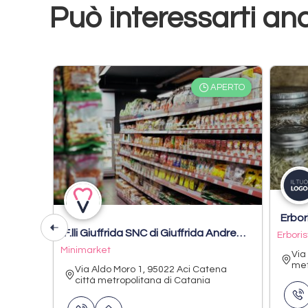
Può interessarti an
APERTO
Erbor
F.lli Giuffrida SNC di Giuffrida Andrea & C.
Erboris
Minimarket
Via
met
Via Aldo Moro 1, 95022 Aci Catena
città metropolitana di Catania