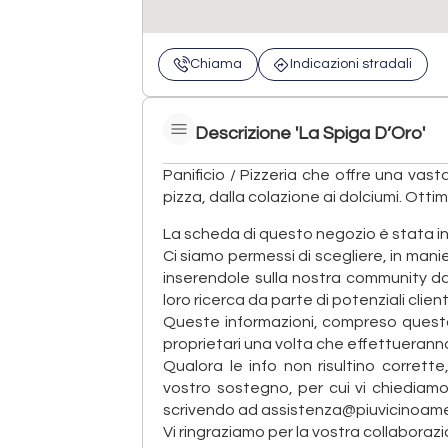
Chiama
Indicazioni stradali
Descrizione 'La Spiga D’Oro'
Panificio / Pizzeria che offre una vas
pizza, dalla colazione ai dolciumi. Otti
La scheda di questo negozio è stata ins
Ci siamo permessi di scegliere, in manie
inserendole sulla nostra community dand
loro ricerca da parte di potenziali client
Queste informazioni, compreso questo
proprietari una volta che effettueranno
Qualora le info non risultino corrett
vostro sostegno, per cui vi chiediam
scrivendo ad assistenza@piuvicinoame.
Vi ringraziamo per la vostra collaborazi