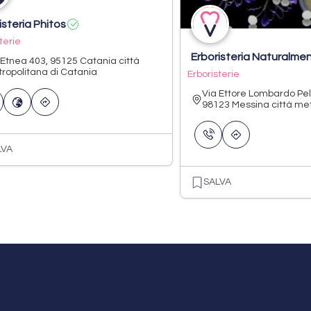
isteria Phitos
terie
Erboristeria Naturalme
 Etnea 403, 95125 Catania città
ropolitana di Catania
Erboristerie
Via Ettore Lombardo Pel
98123 Messina città metr
LVA
SALVA