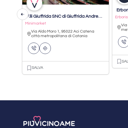
Erbor
F.lli Giuffrida SNC di Giuffrida Andrea & C.
Erboris
Minimarket
Via
met
Via Aldo Moro 1, 95022 Aci Catena
città metropolitana di Catania
SA
SALVA