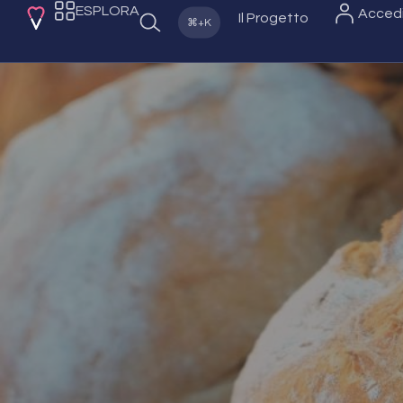
ESPLORA
Acced
Il Progetto
⌘+K