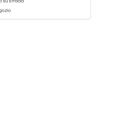
o su strada
egozio