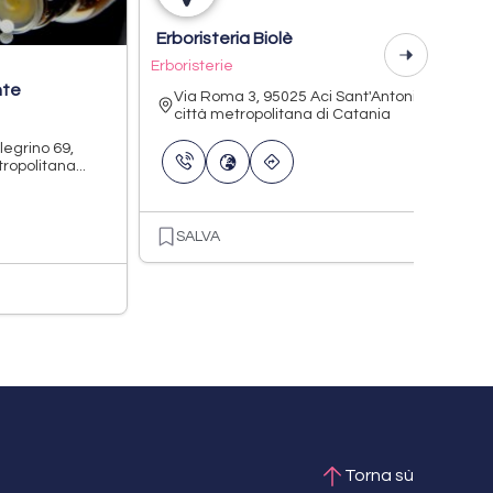
Erboristeria Biolè
Erboristerie
nte
Via Roma 3, 95025 Aci Sant'Antonio
città metropolitana di Catania
legrino 69,
opolitana...
SALVA
Torna sù