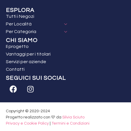
ESPLORA
Tutti i Negozi
Per Località
Per Categoria
CHI SIAMO
Il progetto
Vantaggi per i titolari
Servizi per aziende
Contatti
SEGUICI SUI SOCIAL
Copyright © 2020-2024
Progetto realizzato con 🩷 da
Silvia Sciuto
Privacy e Cookie Policy
|
Termini e Condizioni