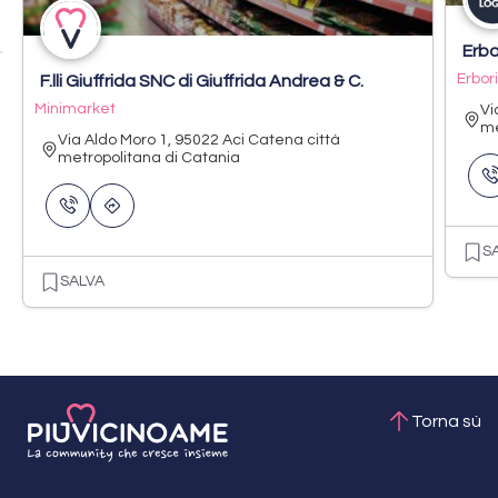
Erbo
Erbor
F.lli Giuffrida SNC di Giuffrida Andrea & C.
Minimarket
Vi
me
Via Aldo Moro 1, 95022 Aci Catena città
metropolitana di Catania
S
SALVA
Torna sù