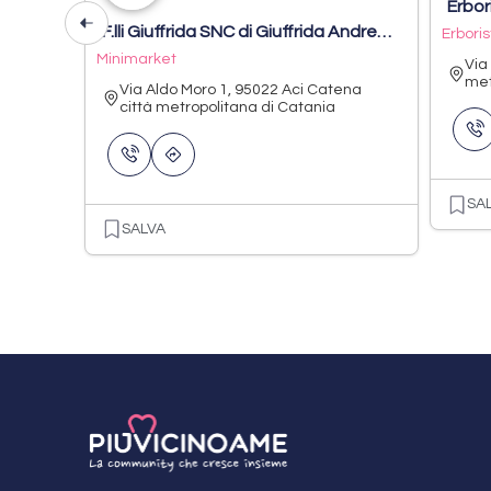
Erbor
F.lli Giuffrida SNC di Giuffrida Andrea & C.
Erboris
Minimarket
Via
met
Via Aldo Moro 1, 95022 Aci Catena
città metropolitana di Catania
SA
SALVA