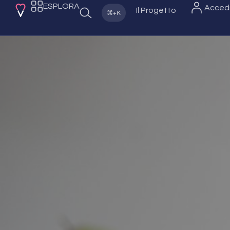
ESPLORA
Acced
Il Progetto
⌘+K