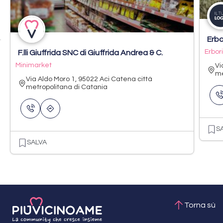
Erbo
Erbor
F.lli Giuffrida SNC di Giuffrida Andrea & C.
Minimarket
Vi
me
Via Aldo Moro 1, 95022 Aci Catena città
metropolitana di Catania
S
SALVA
Torna sù