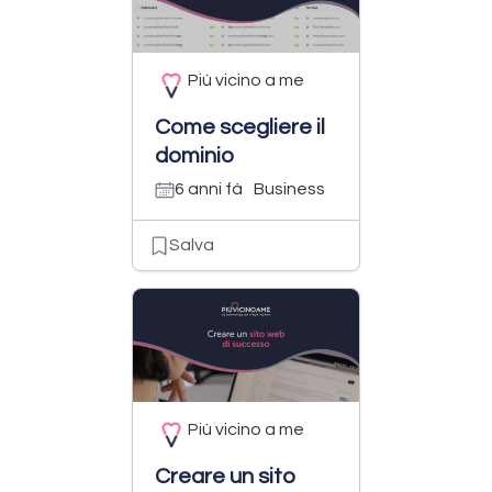
Più vicino a me
Come scegliere il
dominio
6 anni fà
Business
Salva
Più vicino a me
Creare un sito