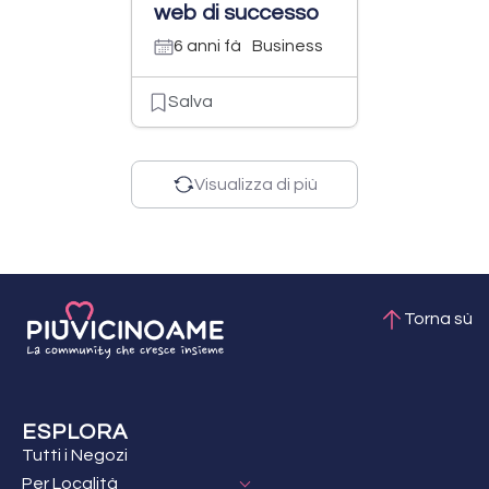
web di successo
6 anni fà
Business
Salva
Visualizza di più
Torna sù
ESPLORA
Tutti i Negozi
Per Località