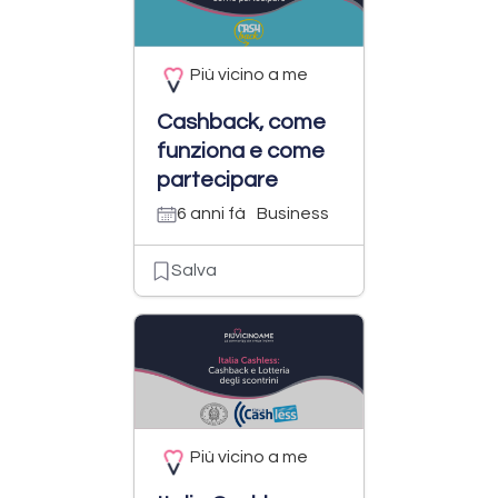
Più vicino a me
Cashback, come
funziona e come
partecipare
6 anni fà
Business
Salva
Più vicino a me