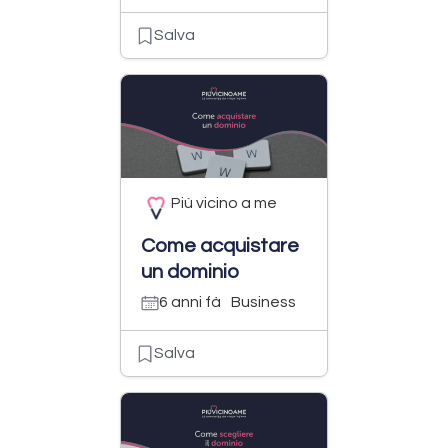
Salva
Più vicino a me
Come acquistare
un dominio
6 anni fà
Business
Salva