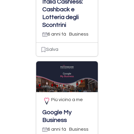
Italia Cashless:
Cashback e
Lotteria degli
Scontrini
6 anni fà
Business
Salva
Più vicino a me
Google My
Business
6 anni fà
Business