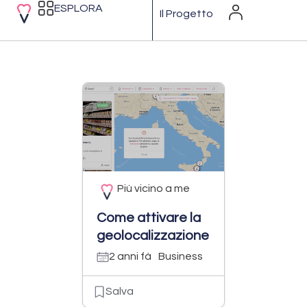
ESPLORA
Il Progetto
Più vicino a me
Come attivare la
geolocalizzazione
2 anni fà
Business
Salva